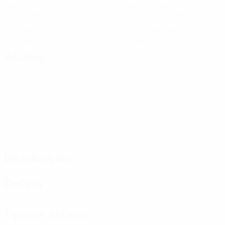
Golos
Golos sofridos
1 méd. por jogo
3,84 méd. por jogo
14
1
Cartões amarelos
Cartões vermelhos
2,34 méd. por jogo
0,17 méd. por jogo
Ataque
Distribuição
Defesa
Tipo de defesas