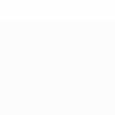
Disciplina
Qualificação Europeia Feminina
Jogos
Estatísticas
Sorteios
Equipas
Grupos
Notícias
Vídeos
Sobre
VISITE
TAMBÉM
UEFA.com
Fundação
UEFA
MUDAR IDIOMA