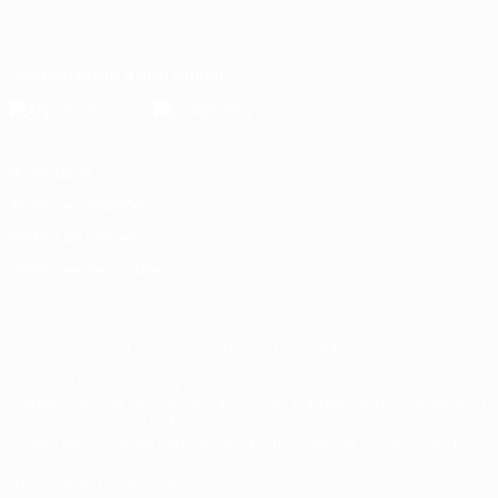
Português
English
Français
Deutsch
Русский
Español
Italiano
Português
Descarregue a app oficial
Privacidade
Termos e condições
Política de cookies
Definições de cookies
© 1998-2026 UEFA. Todos os direitos reservados
A palavra UEFA, o logótipo da UEFA e todas as marcas relativas às
competições da UEFA estão protegidas por marcas registadas e/ou
direitos de autor da UEFA. As referidas marcas registadas não
podem ser utilizadas para qualquer fim comercial. A utilização do
UEFA.com implica o seu acordo com os Termos e Condições, e com
a Política de Privacidade.