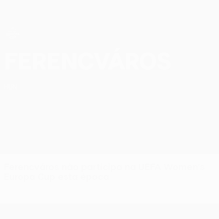
Saltar
para
o
conteúdo
principal
UEFA Women’s Europa Cup
Ferencvárosi TC UEFA Women’s Europa Cup 2026/27
Ferencváros
HUN
Ferencváros não participa na UEFA Women's
Europa Cup esta época
UEFA Women’s Europa Cup