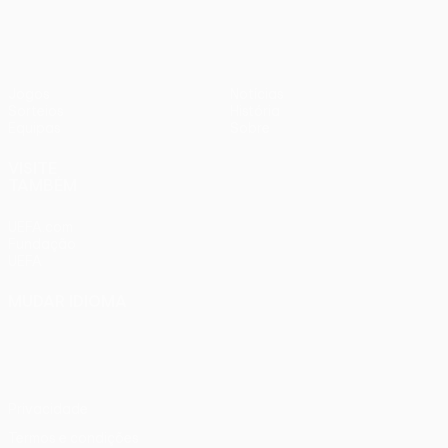
Jogos
Notícias
Sorteios
História
Equipas
Sobre
VISITE
TAMBÉM
UEFA.com
Fundação
UEFA
MUDAR IDIOMA
Português
English
Français
Deutsch
Русский
Español
Italiano
Português
Privacidade
Termos e condições