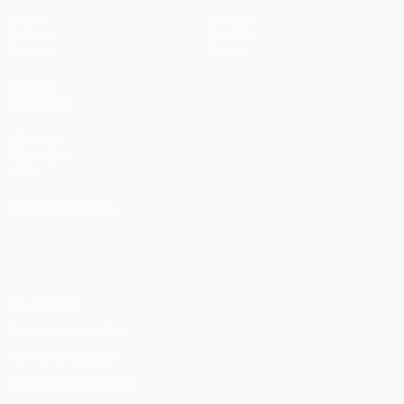
Jogos
Notícias
Sorteios
História
Equipas
Sobre
VISITE
TAMBÉM
UEFA.com
Fundação
UEFA
MUDAR IDIOMA
Português
English
Français
Deutsch
Русский
Español
Italiano
Português
Privacidade
Termos e condições
Política de cookies
Definições de cookies