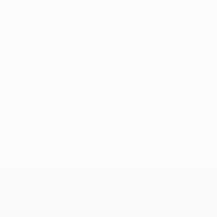
Sem dados para este jogador
UEFA Women’s Europa Cup