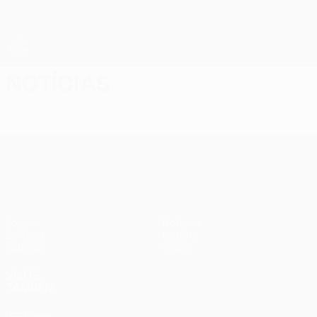
Saltar
para
o
conteúdo
principal
UEFA Women’s Europa Cup
Notícias
UEFA Women’s Europa Cup
Jogos
Notícias
Sorteios
História
Equipas
Sobre
VISITE
TAMBÉM