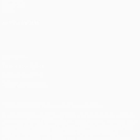
UEFA.com
Fundação
UEFA
MUDAR IDIOMA
Português
English
Français
Deutsch
Русский
Español
Italiano
Português
Privacidade
Termos e condições
Política de cookies
Definições de cookies
© 1998-2026 UEFA. Todos os direitos reservados
A palavra UEFA, o logótipo da UEFA e todas as marcas relativas
às competições da UEFA estão protegidas por marcas registadas
e/ou direitos de autor da UEFA. As referidas marcas registadas
não podem ser utilizadas para qualquer fim comercial. A
utilização do UEFA.com implica o seu acordo com os Termos e