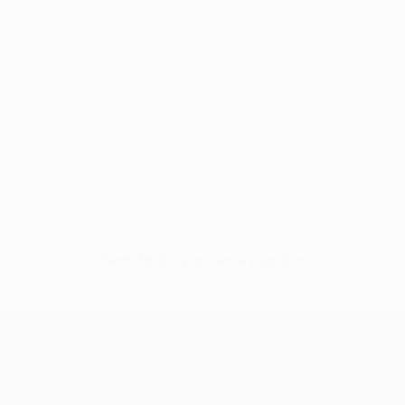
Sem dados para este jogador
UEFA Women’s Europa Cup