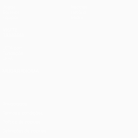
Jogos
Notícias
Sorteios
História
Equipas
Sobre
VISITE
TAMBÉM
UEFA.com
Fundação
UEFA
MUDAR IDIOMA
Português
English
Français
Deutsch
Русский
Español
Italiano
Português
Privacidade
Termos e condições
Política de cookies
Definições de cookies