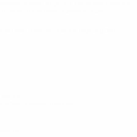
; Peddemors, Kielland, Minge; Huth, Beerensteyn, Endemann
lotto (doença), Kleinherne (problema muscular)
rrola, Heaps; Dumornay; Chawinga, Hegerberg, Diani
 Feminina
ais da Taça da Alemanha Feminina
 Feminina