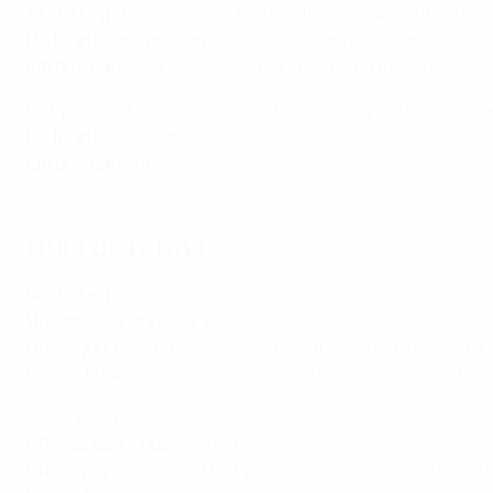
Wolfsburg:
Johannes; Linder, Dijkstra, Bergsvand, Bjelde
De fora:
Popp (problema muscular), Lattwein (joelho), Val
Em dúvida
: Bussy (joelho), Küver (problema muscular)
OL Lyonnes:
Endler; Lawrence, Renard, Engen, Bacha; Egu
De fora:
Micah (concussão)
Em dúvida
: Ninguém
Guia de forma
Wolfsburg
Últimos seis jogos
: VVVVDV
Último jogo
: Hoffenheim 0-1 Wolfsburg, 21/03, Bundesliga
Ponto de situação
:
2º na Bundesliga Feminina
, meias-fin
OL Lyonnes
Últimos seis jogos
: VVVVVV
Último jogo
: Fleury 0-2 OL Lyonnes, 21/03, Première Ligue