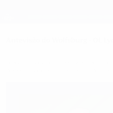
Saltar
para
o
UEFA Women's Champions League
conteúdo
Resultados em directo e estatísticas
principal
UEFA Women's Champions League
Antevisão do Wolfsburg - OL Ly
segunda-feira, 23 de março de 2026
Quando é? Como posso ver? Quais são os onze
Women's Champions League entre o Wolfsburg