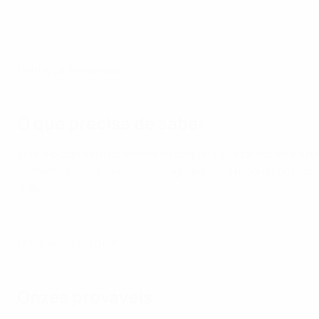
Conheça as equipas
O que precisa de saber
Este é o capítulo mais recente daquela que talvez seja a m
Women's Champions League
, igualando o recorde do Lyo
mão.
Resumo: OL Lyonnes 3-1 Wolfsburg
Onde ver: TV/streams
Onzes prováveis