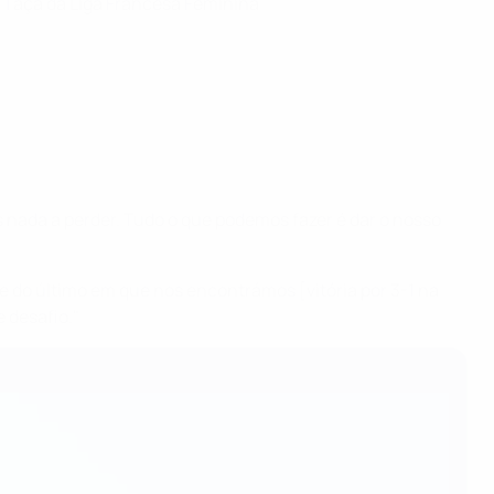
a Taça da Liga Francesa Feminina
s nada a perder. Tudo o que podemos fazer é dar o nosso
nte do último em que nos encontrámos [vitória por 3-1 na
 desafio."