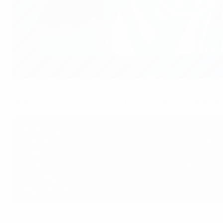
Janina Minge (Wolfsburg) e Ingrid Engen (OL Lyonnes)
UEFA
Wolfsburg e OL Lyonnes defrontam-se na primeira mão dos
Wolfsburg - OL Lyonnes
Quando
: Terça-feira, 24 de Março (17h45 de Portugal C
Onde
: VfL Wolfsburg Arena, Wolfsburgo
O quê
: Primeira mão dos quartos-de-final da UEFA Wo
Como seguir
:
Actualizações aqui
Segunda mão
: Quinta-feira, 2 de Abril (20h00), Estádio