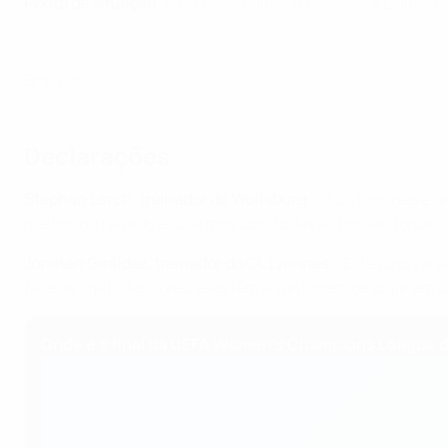
Ponto de situação
:
1º na fase regular da Première Ligue F
Todos os golos do OL Lyonnes na fase de liga da Women's Champi
Bracket
Declarações
Stephan Lerch, treinador do Wolfsburg
: "O OL Lyonnes é u
melhor no relvado e lutarmos com todas as nossas forças.
Jonatan Giráldez, treinador do OL Lyonnes
: "Este jogo vai
fase de liga]; desta vez, eles têm a vantagem de jogar em 
Onde é a final da UEFA Women's Champions League 