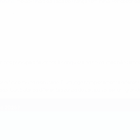
eminina
, meias-finais da Taça de França Feminina, vencedor d
ons League 2025/26
m dos principais favoritos à conquista do título, mas não temo
"
 ser difícil e muito disputado. É um jogo completamente difere
casa. Controlar as diferentes zonas do campo vai ser um grande
de 2026?