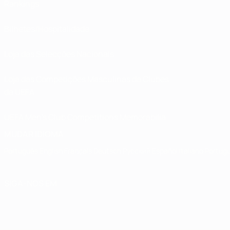
Rankings
Bilhetes/Hospitalidade
Loja das Selecções Nacionais
Loja das Competições Masculinas de Clubes
da UEFA
UEFA Men's Club Competitions Memorabilia
MUDAR IDIOMA
Português
English
Français
Deutsch
Русский
Español
Italiano
Portug
SIGA-NOS EM