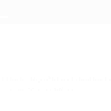
Saltar
para
o
conteúdo
principal
Home
Federação Alemã de Futebol
GER
Notícias
Sobre
Selecções nacionais
Prova doméstica
Bundesliga Alemã Feminina 
Classificações completas