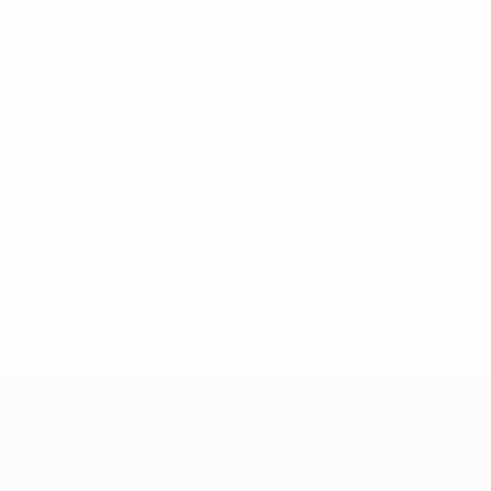
Sem dados para este jogador
UEFA Women's Champions League