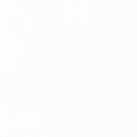
Jogos
Equipas
Sorteios
Notícias
UEFA.tv
História
Passatempos
Sobre
Estatísticas
VISITE
TAMBÉM
UEFA.com
Fundação
UEFA
MUDAR IDIOMA
Português
English
Français
Deutsch
Русский
Español
Italiano
Português
Privacidade
Termos e condições
Política de cookies