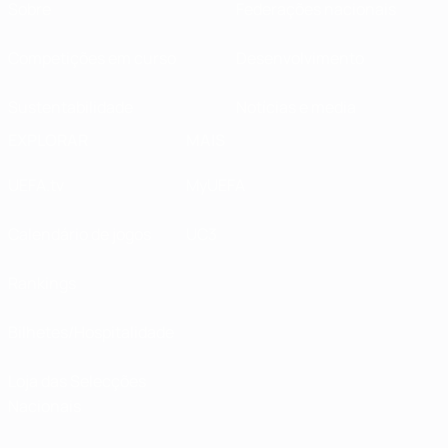
Sobre
Federações nacionais
Competições em curso
Desenvolvimento
Sustentabilidade
Notícias e media
EXPLORAR
MAIS
UEFA.tv
MyUEFA
Calendário de jogos
UC3
Rankings
Bilhetes/Hospitalidade
Loja das Selecções
Nacionais