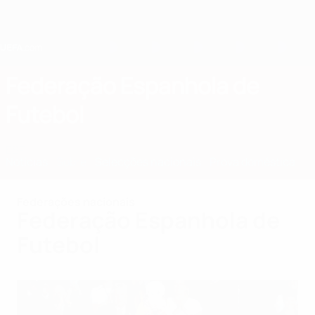
Saltar
para
o
conteúdo
principal
Home
Federação Espanhola de
Futebol
ESP
Notícias
Sobre
Selecções nacionais
Prova doméstica
Federações nacionais
Federação Espanhola de
Futebol