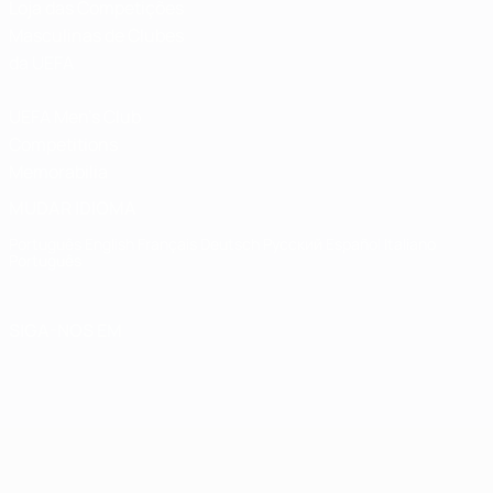
Loja das Competições
Masculinas de Clubes
da UEFA
UEFA Men's Club
Competitions
Memorabilia
MUDAR IDIOMA
Português
English
Français
Deutsch
Русский
Español
Italiano
Português
SIGA-NOS EM