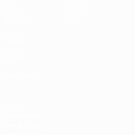
Jogos
Equipas
Sorteios
Notícias
UEFA.tv
História
Passatempos
Sobre
Estatísticas
VISITE
TAMBÉM
UEFA.com
Fundação
UEFA
MUDAR IDIOMA
Português
English
Français
Deutsch
Русский
Español
Italiano
Português
Privacidade
Termos e condições
Política de cookies
Definições de cookies