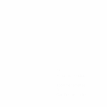
23
Minutos jogados
1
Total de remates
0
Cartões amarelos