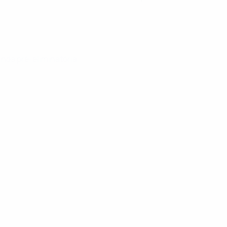
unda pré-eliminatória