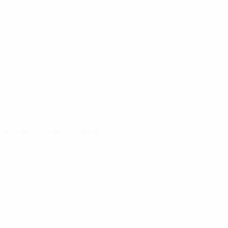
23/10/2025
Melhor marcadora: os três golos
de Alba Redondo
Estatísticas-chave
1
Jogos disputados
0
Golos
0
Assistências
0
Cartões vermelhos