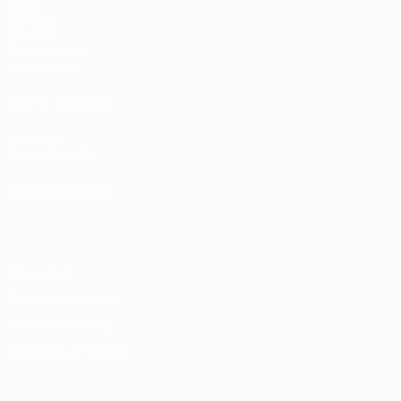
Jogos
Sorteios
UEFA.tv
Passatempos
Estatísticas
VISITE TAMBÉM
UEFA.com
Fundação UEFA
MUDAR IDIOMA
Português
English
Français
Deutsch
Русский
Español
Italia
Privacidade
Termos e condições
Política de cookies
Definições de cookies