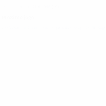
27/8/1996 (29)
DATA DE NASCIMENTO
Próximo jogo
UEFA Women's Champions League
sábado 8 ago. 2026
· Seg
Notícias
00:40