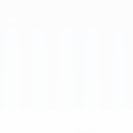
20
NÚMERO NO CLUBE
Espanha
PAÍS