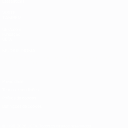
Estatísticas
VISITE
TAMBÉM
UEFA.com
Fundação
UEFA
MUDAR IDIOMA
Português
English
Français
Deutsch
Русский
Español
Italiano
Português
Privacidade
Termos e condições
Política de cookies
Definições de cookies
© 1998-2026 UEFA. Todos os direitos reservados