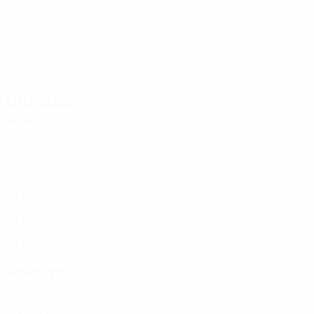
SVN
17
-
-
Kovačič
12
SVN
16
-
-
Truntič
13
SVN
18
1
3
Defesas
Idade
MJ
G
Ravnik
6
SVN
19
1
-
Cvetkovič
15
SVN
19
-
-
Vindišar
19
SVN
26
1
-
E. Paneska
23
MKD
24
1
-
Malesija
30
MNE
20
1
-
Médios
Idade
MJ
G
Kavaš
2
SVN