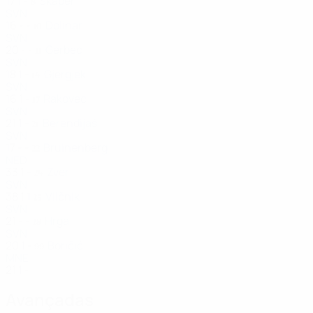
17
1
-
Škaper
8
SVN
16
-
-
Dolinar
10
SVN
20
-
-
Gerbec
11
SVN
18
1
-
Gjergjek
14
SVN
16
1
-
Rakovec
17
SVN
21
1
-
Berendijaš
21
SVN
17
-
-
Bruinenberg
22
NED
33
1
-
Zver
24
SVN
38
1
1
Vilčnik
25
SVN
21
-
-
Hrga
28
SVN
20
1
-
Boričić
99
MNE
21
1
-
Avançadas