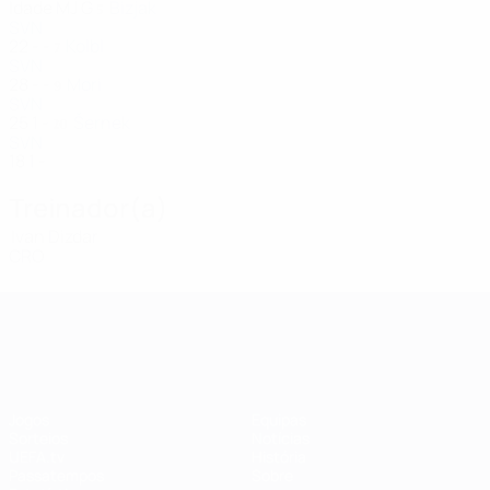
Idade
MJ
G
Bizjak
5
SVN
22
-
-
Kolbl
7
SVN
28
-
-
Mori
9
SVN
25
1
-
Šernek
20
SVN
18
1
-
Treinador(a)
Ivan Dizdar
CRO
UEFA Women's Champions League
Jogos
Equipas
Sorteios
Notícias
UEFA.tv
História
Passatempos
Sobre