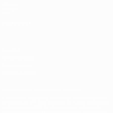
UEFA.com
Fundação
UEFA
MUDAR IDIOMA
Português
English
Français
Deutsch
Русский
Español
Italiano
Português
Privacidade
Termos e condições
Política de cookies
Definições de cookies
© 1998-2026 UEFA. Todos os direitos reservados
A palavra UEFA, o logótipo da UEFA e todas as marcas relativas às
competições da UEFA estão protegidas por marcas registadas e/ou
direitos de autor da UEFA. As referidas marcas registadas não
podem ser utilizadas para qualquer fim comercial. A utilização do