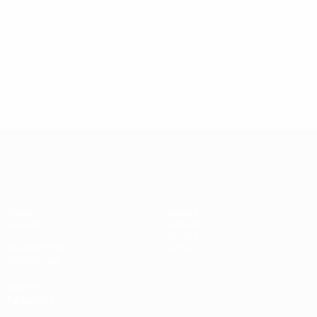
UEFA Women's Champions League
Jogos
Equipas
Sorteios
Notícias
UEFA.tv
História
Passatempos
Sobre
Estatísticas
VISITE
TAMBÉM