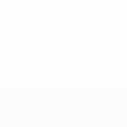
08 agosto 2026
UEFA Women's Champions League
Jogos
Equipas
Sorteios
Notícias