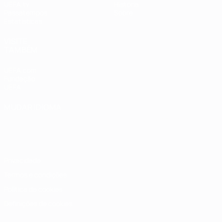
UEFA.tv
História
Passatempos
Sobre
Estatísticas
VISITE
TAMBÉM
UEFA.com
Fundação
UEFA
MUDAR IDIOMA
Português
English
Français
Deutsch
Русский
Español
Italiano
Português
Privacidade
Termos e condições
Política de cookies
Definições de cookies