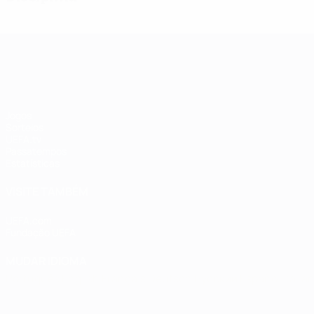
UEFA Women's Champions League
Jogos
Sorteios
UEFA.tv
Passatempos
Estatísticas
VISITE TAMBÉM
UEFA.com
Fundação UEFA
MUDAR IDIOMA
Português
English
Français
Deutsch
Русский
Español
Italia