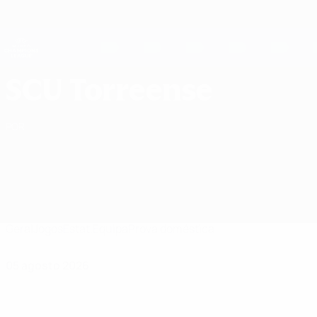
Saltar
para
o
UEFA Women's Champions League
Obtenha
conteúdo
Resultados em directo e estatísticas
principal
UEFA Women's Champions League
Sport Clube União Torreense Jogos UEFA Women's Champions League 2026/27
SCU Torreense
POR
Geral
Jogos
Estat.
Equipa
Prova doméstica
05 agosto 2026