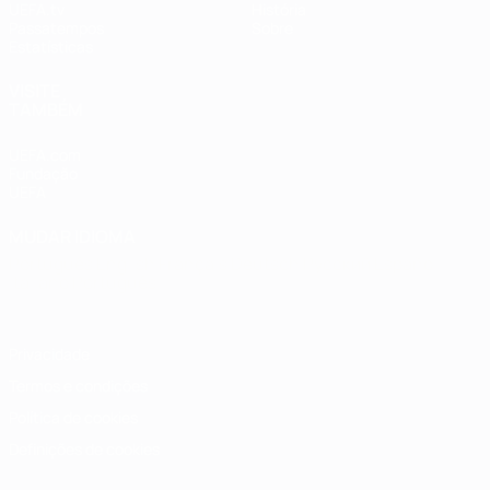
UEFA.tv
História
Passatempos
Sobre
Estatísticas
VISITE
TAMBÉM
UEFA.com
Fundação
UEFA
MUDAR IDIOMA
Português
English
Français
Deutsch
Русский
Español
Italiano
Português
Privacidade
Termos e condições
Política de cookies
Definições de cookies