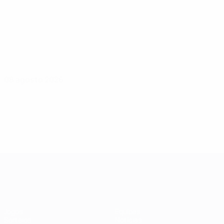
08 agosto 2026
UEFA Women's Champions League
Jogos
Equipas
Sorteios
Notícias