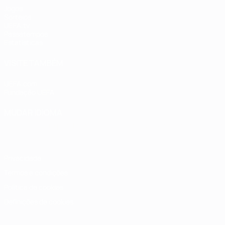
Jogos
Sorteios
UEFA.tv
Passatempos
Estatísticas
VISITE TAMBÉM
UEFA.com
Fundação UEFA
MUDAR IDIOMA
Português
English
Français
Deutsch
Русский
Español
Italia
Privacidade
Termos e condições
Política de cookies
Definições de cookies