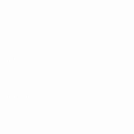
Jogos
Equipas
Sorteios
Notícias
UEFA.tv
História
Passatempos
Sobre
Estatísticas
VISITE
TAMBÉM
UEFA.com
Fundação
UEFA
MUDAR IDIOMA
Português
English
Français
Deutsch
Русский
Español
Italiano
Português
Privacidade