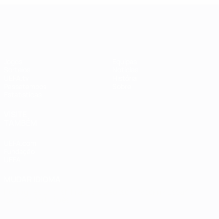
UEFA Women's Champions League
Jogos
Equipas
Sorteios
Notícias
UEFA.tv
História
Passatempos
Sobre
Estatísticas
VISITE
TAMBÉM
UEFA.com
Fundação
UEFA
MUDAR IDIOMA
Português
English
Français
Deutsch
Русский
Español
Italiano
Português