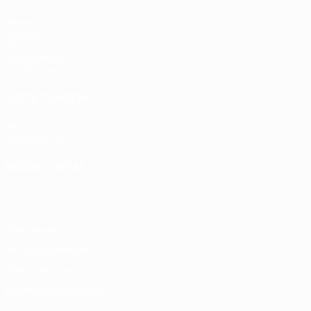
Jogos
Sorteios
UEFA.tv
Passatempos
Estatísticas
VISITE TAMBÉM
UEFA.com
Fundação UEFA
MUDAR IDIOMA
Português
English
Français
Deutsch
Русский
Español
Italia
Privacidade
Termos e condições
Política de cookies
Definições de cookies