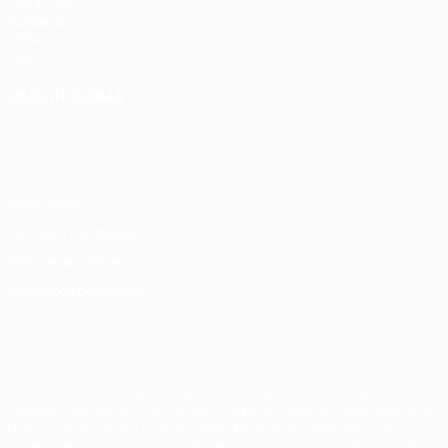
UEFA.com
Fundação
UEFA
Loja
MUDAR IDIOMA
Português
English
Français
Deutsch
Русский
Español
Italiano
Português
Privacidade
Termos e condições
Política de cookies
Definições de cookies
© 1998-2026 UEFA. Todos os direitos reservados
A palavra UEFA, o logótipo da UEFA e todas as marcas relativas às
competições da UEFA estão protegidas por marcas registadas e/ou
direitos de autor da UEFA. As referidas marcas registadas não
podem ser utilizadas para qualquer fim comercial. A utilização do