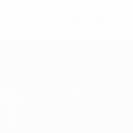
* Suspensa até indicação em contrário. <a
href='https://pt.uefa.com/insideuefa/mediaservices/medi
148df3b7106d-c8b619c60f97-1000--fifa-uefa-suspendem-
equipas-e-seleccoes-russas-de-todas-as-prov/'>Mais
informações</a>
Campeonato da Europa de Sub
Jogos
Notícias
Grupos
História
Vídeos
Sobre
Estatísticas
Loja
Equipas
VISITE
TAMBÉM