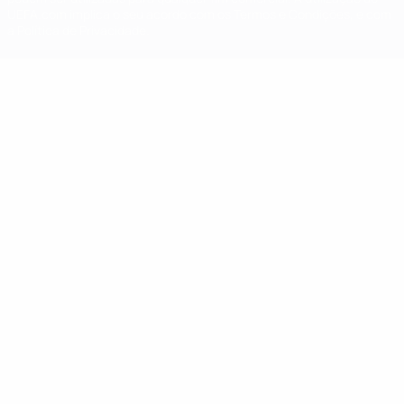
UEFA.com implica o seu acordo com os Termos e Condições, e com
a Política de Privacidade.