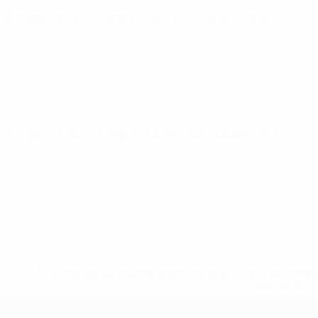
Europeu de Sub-21
sexta 10 out. 2025
· Qualificação
Europeu de Sub-21
segunda 8 set. 2025
· Qualificação
* Suspensa até indicação em contrário. <a href='ht
suspendem-
Campeonato da Europa de Sub