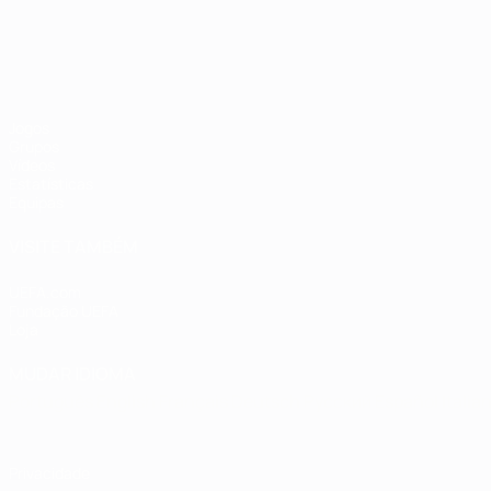
Jogos
Grupos
Vídeos
Estatísticas
Equipas
VISITE TAMBÉM
UEFA.com
Fundação UEFA
Loja
MUDAR IDIOMA
Português
English
Français
Deutsch
Русский
Español
Italia
Privacidade