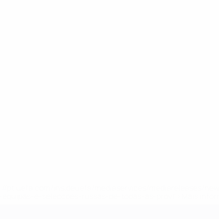
tps://pt.uefa.com/insideuefa/mediaservices/mediareleases/n
equipas-e-seleccoes-russas-de-todas-as-prov/'>Mais info
-21 da UEFA