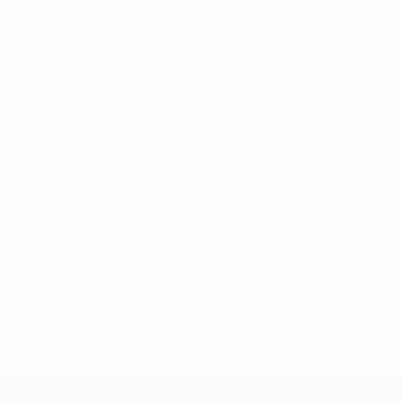
ews/0272-148df3b7106d-c8b619c60f97-1000--fifa-uefa-
rmações</a>