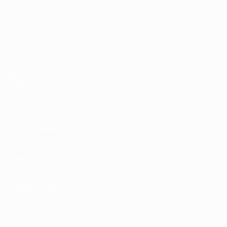
Campeonato da Europa de Sub
Jogos
Grupos
Vídeos
Estatísticas
Equipas
VISITE TAMBÉM
UEFA.com
Fundação UEFA
Loja
MUDAR IDIOMA
Português
English
Français
Deutsch
Русский
Español
Italia