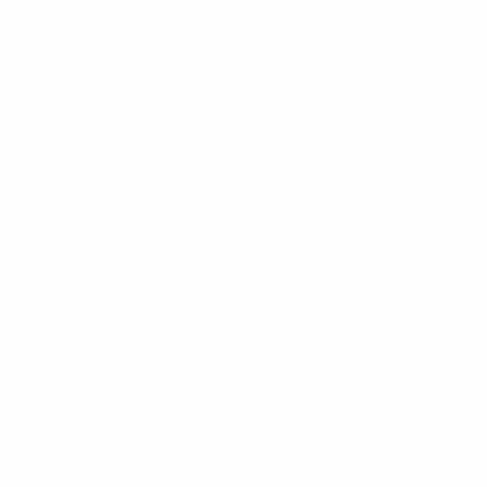
20
Golos sofridos
3,34 méd. por jogo
2
Cartões vermelhos
0,34 méd. por jogo
min
Biancheri
Bland
Bostock
Brett
Congreve
Cotterill
Cox
Crew
Giles
-
Avançado
Médio
Avançado
Avançado
Avançado
Médio
Defesa
Médio
Defes
tps://pt.uefa.com/insideuefa/mediaservices/mediareleases/n
equipas-e-seleccoes-russas-de-todas-as-prov/'>Mais info