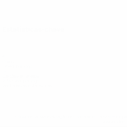
Estatísticas-chave
6
Golos
1 méd. por jogo
14
Cartões amarelos
2,34 méd. por jogo
Ver todas as estatísticas
Equipa
A.
A.
Agius
Andrews
Armstrong
Ashfield
Ashford
Benja
Médio
Médio
Guarda-
Médio
Médio
Guarda
Harris
Williams
redes
redes
Defesa
Defesa
* Suspensa até indicação em contrário. <a href='ht
suspendem-