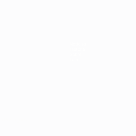
-21 da UEFA
Notícias
História
Sobre
Loja
no
Português