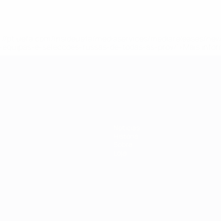
tps://pt.uefa.com/insideuefa/mediaservices/mediareleases/n
equipas-e-seleccoes-russas-de-todas-as-prov/'>Mais info
-21 da UEFA
Notícias
História
Sobre
Loja