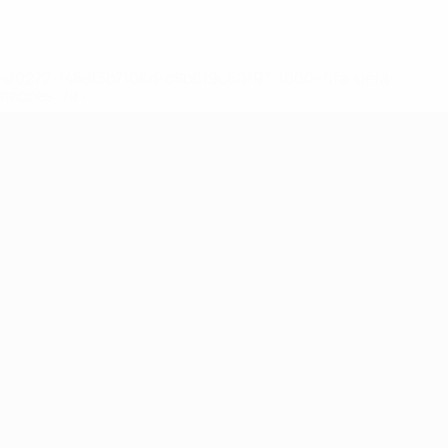
ews/0272-148df3b7106d-c8b619c60f97-1000--fifa-uefa-
rmações</a>