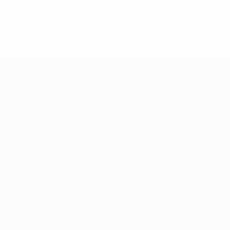
0
Cartões vermelhos
* Suspensa até indicação em contrário. <a href='ht
suspendem-
Campeonato da Europa de Sub
Jogos
Grupos
Vídeos
Estatísticas
Equipas
VISITE TAMBÉM
UEFA.com
Fundação UEFA
Loja