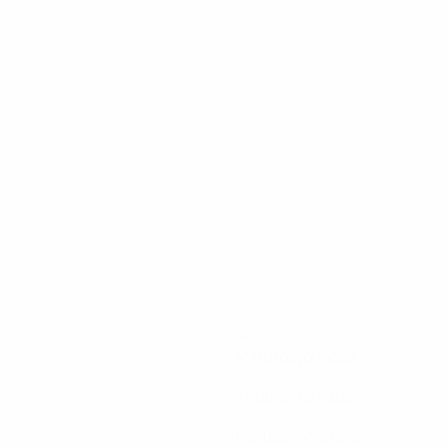
90
Minutos jogados
0
Total de remates
0
Cartões amarelos