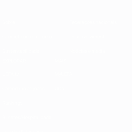
Sobre
Federações nacionais
Competições em curso
Desenvolvimento
Sustentabilidade
Notícias e media
EXPLORAR
MAIS
UEFA.tv
MyUEFA
Calendário de jogos
UC3
Rankings
Bilhetes/Hospitalidade
Loja das Selecções