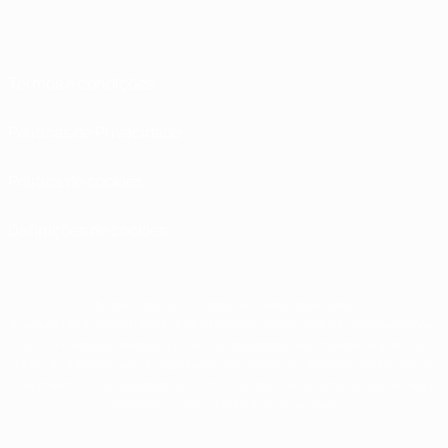
Termos e condições
Políticas de Privacidade
Política de cookies
Definições de cookies
© 1998-2026 UEFA. Todos os direitos reservados
A palavra UEFA, o logótipo da UEFA e todas as marcas relativas às competições
da UEFA estão protegidas por marcas registadas e/ou direitos de autor da
UEFA. As referidas marcas registadas não podem ser utilizadas para qualquer
fim comercial. A utilização do UEFA.com implica o seu acordo com os Termos e
Condições, e com a Política de Privacidade.