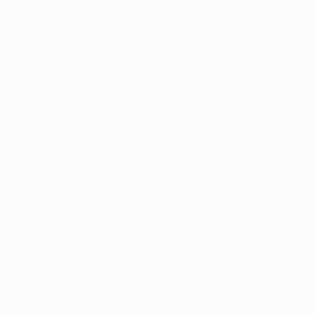
Nacionais
Loja das Competições
Masculinas de Clubes
da UEFA
UEFA Men's Club
Competitions
Memorabilia
MUDAR IDIOMA
Português
English
Français
Deutsch
Русский
Español
Italiano
Português
SIGA-NOS EM