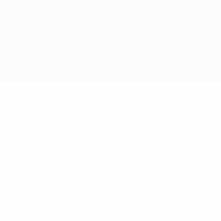
© 1998-2026 UEFA. Todos os direitos reservados
A palavra UEFA, o logótipo da UEFA e todas as marcas relativas às
competições da UEFA estão protegidas por marcas registadas e/ou
direitos de autor da UEFA. As referidas marcas registadas não
podem ser utilizadas para qualquer fim comercial. A utilização do
UEFA.com implica o seu acordo com os Termos e Condições, e com
a Política de Privacidade.