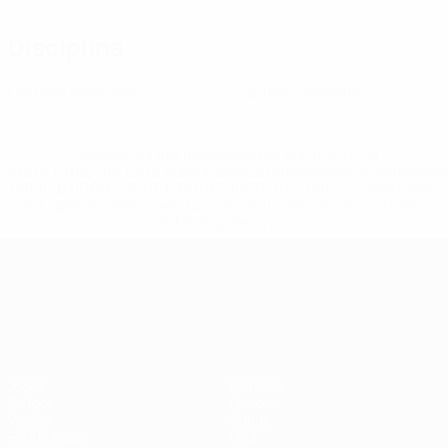
Disciplina
1
0
Cartões amarelos
Cartões vermelhos
* Suspensa até indicação em contrário. <a
href='https://pt.uefa.com/insideuefa/mediaservices/medi
148df3b7106d-c8b619c60f97-1000--fifa-uefa-suspendem-
equipas-e-seleccoes-russas-de-todas-as-prov/'>Mais
informações</a>
Campeonato da Europa de Sub
Jogos
Notícias
Grupos
História
Vídeos
Sobre
Estatísticas
Loja