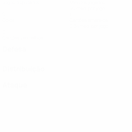
Jogos disputados
Minutos jogados
90 méd. por jogo
0
1
Golos
Cartões amarelos
0,34 méd. por jogo
0
Cartões vermelhos
Defesa
Distribuição
Ataque