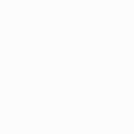
Equipas
VISITE
TAMBÉM
UEFA.com
Fundação
UEFA
Loja
MUDAR IDIOMA
Português
English
Français
Deutsch
Русский
Español
Italiano
Português
Privacidade
Termos e condições
Política de cookies
Definições de cookies