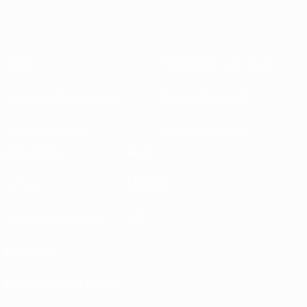
Sobre
Federações nacionais
Competições em curso
Desenvolvimento
Sustentabilidade
Notícias e media
EXPLORAR
MAIS
UEFA.tv
MyUEFA
Calendário de jogos
UC3
Rankings
Bilhetes/Hospitalidade