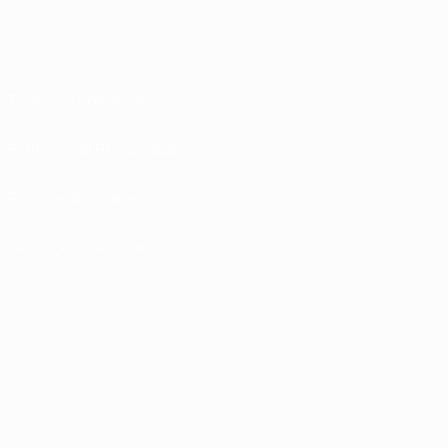
Termos e condições
Políticas de Privacidade
Política de cookies
Definições de cookies
© 1998-2026 UEFA. Todos os direitos reservados
A palavra UEFA, o logótipo da UEFA e todas as marcas relativas às competições
da UEFA estão protegidas por marcas registadas e/ou direitos de autor da
UEFA. As referidas marcas registadas não podem ser utilizadas para qualquer
fim comercial. A utilização do UEFA.com implica o seu acordo com os Termos e
Condições, e com a Política de Privacidade.