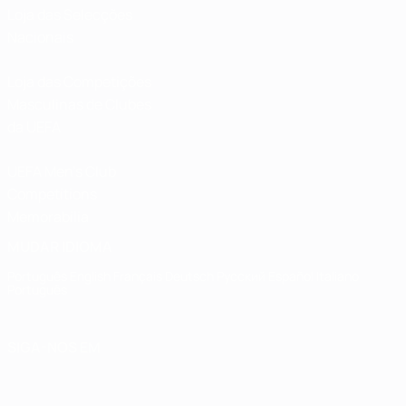
Loja das Selecções
Nacionais
Loja das Competições
Masculinas de Clubes
da UEFA
UEFA Men's Club
Competitions
Memorabilia
MUDAR IDIOMA
Português
English
Français
Deutsch
Русский
Español
Italiano
Português
SIGA-NOS EM