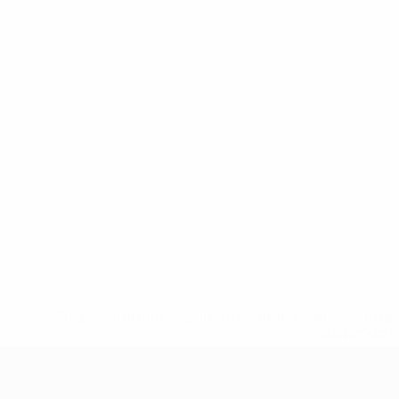
* Suspensa até indicação em contrário. <a href='ht
suspendem-
Campeonato da Europa de Sub