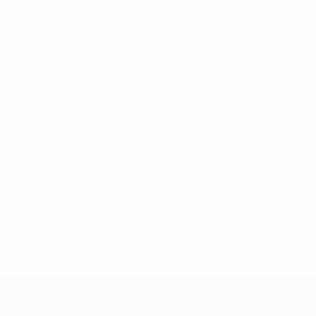
tps://pt.uefa.com/insideuefa/mediaservices/mediareleases/n
equipas-e-seleccoes-russas-de-todas-as-prov/'>Mais info
-21 da UEFA