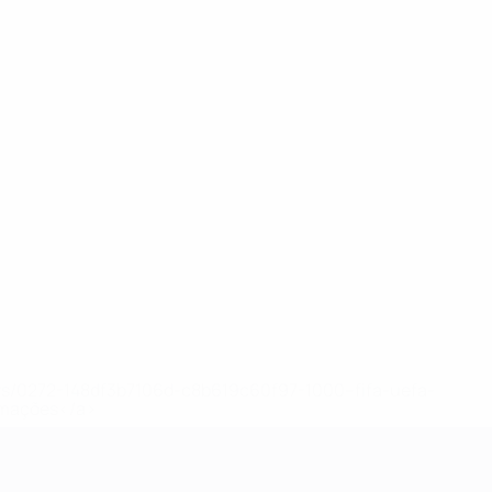
ews/0272-148df3b7106d-c8b619c60f97-1000--fifa-uefa-
rmações</a>