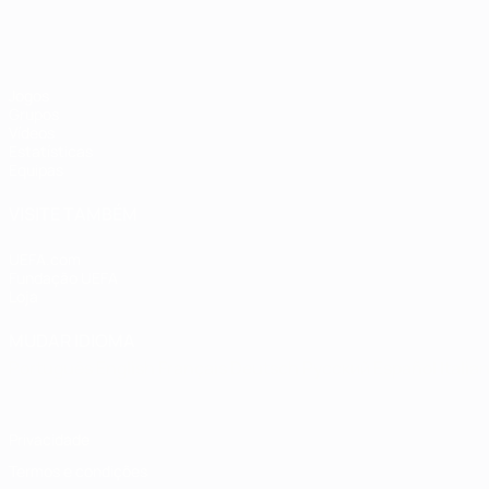
Jogos
Grupos
Vídeos
Estatísticas
Equipas
VISITE TAMBÉM
UEFA.com
Fundação UEFA
Loja
MUDAR IDIOMA
Português
English
Français
Deutsch
Русский
Español
Italia
Privacidade
Termos e condições