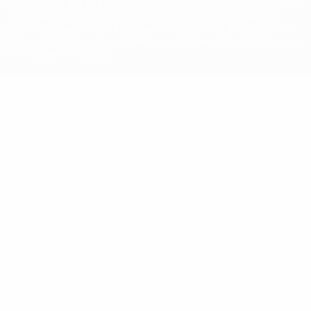
competições da UEFA estão protegidas por marcas registadas e/ou
direitos de autor da UEFA. As referidas marcas registadas não
podem ser utilizadas para qualquer fim comercial. A utilização do
UEFA.com implica o seu acordo com os Termos e Condições, e com
a Política de Privacidade.