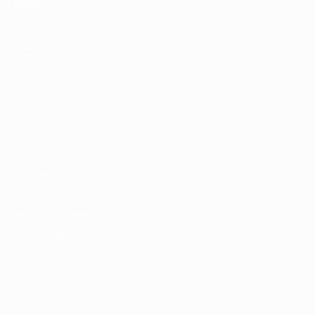
TAMBÉM
UEFA.com
Fundação
UEFA
Loja
MUDAR IDIOMA
Português
English
Français
Deutsch
Русский
Español
Italiano
Português
Privacidade
Termos e condições
Política de cookies
Definições de cookies
© 1998-2026 UEFA. Todos os direitos reservados
A palavra UEFA, o logótipo da UEFA e todas as marcas relativas às