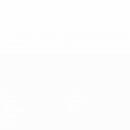
* Suspensa até indicação em contrário. <a
href='https://pt.uefa.com/insideuefa/mediaservices/medi
148df3b7106d-c8b619c60f97-1000--fifa-uefa-suspendem-
equipas-e-seleccoes-russas-de-todas-as-prov/'>Mais
informações</a>
Campeonato da Europa de Sub
Jogos
Notícias
Grupos
História
Vídeos
Sobre
Estatísticas
Loja
Equipas
VISITE