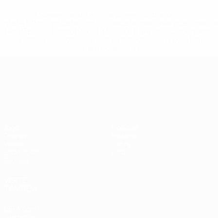
* Suspensa até indicação em contrário. <a
href='https://pt.uefa.com/insideuefa/mediaservices/medi
148df3b7106d-c8b619c60f97-1000--fifa-uefa-suspendem-
equipas-e-seleccoes-russas-de-todas-as-prov/'>Mais
informações</a>
Campeonato da Europa de Sub
Jogos
Notícias
Grupos
História
Vídeos
Sobre
Estatísticas
Loja
Equipas
VISITE
TAMBÉM
UEFA.com
Fundação