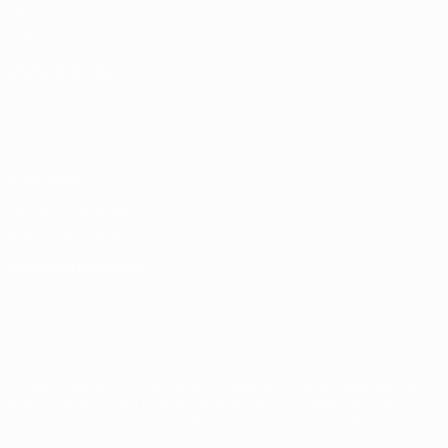
UEFA
Loja
MUDAR IDIOMA
Português
English
Français
Deutsch
Русский
Español
Italiano
Português
Privacidade
Termos e condições
Política de cookies
Definições de cookies
© 1998-2026 UEFA. Todos os direitos reservados
A palavra UEFA, o logótipo da UEFA e todas as marcas relativas às
competições da UEFA estão protegidas por marcas registadas e/ou
direitos de autor da UEFA. As referidas marcas registadas não
podem ser utilizadas para qualquer fim comercial. A utilização do
UEFA.com implica o seu acordo com os Termos e Condições, e com