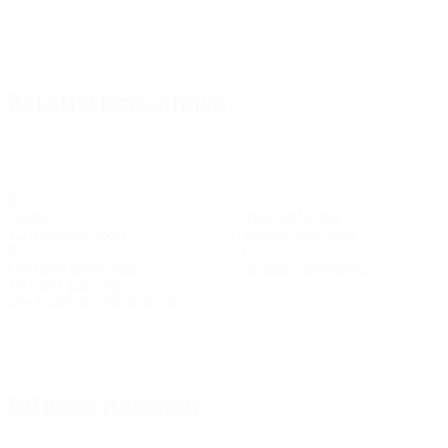
Estatísticas-chave
6
9
Golos
Golos sofridos
1,2 méd. por jogo
1,8 méd. por jogo
9
0
Cartões amarelos
Cartões vermelhos
1,8 méd. por jogo
Ver todas as estatísticas
Equipa
A.
Átrok
Babos
Bakti
Bánáti
Bíró
Bodnár
Dala
Médio
Avançado
Médio
Avançado
Defesa
Defesa
Guarda
Yaakobishvili
redes
Defesa
Últimas notícias