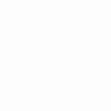
Europeu de Sub-21
terça 29 set. 2026
· Qualificação
Europeu de Sub-21
terça 6 out. 2026
· Qualificação
* Suspensa até indicação em contrário. <a
href='https://pt.uefa.com/insideuefa/mediaservices/medi
148df3b7106d-c8b619c60f97-1000--fifa-uefa-suspendem-
equipas-e-seleccoes-russas-de-todas-as-prov/'>Mais