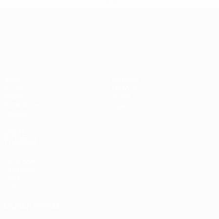
informações</a>
Campeonato da Europa de Sub
Jogos
Notícias
Grupos
História
Vídeos
Sobre
Estatísticas
Loja
Equipas
VISITE
TAMBÉM
UEFA.com
Fundação
UEFA
Loja
MUDAR IDIOMA
Português
English
Français
Deutsch
Русский
Español