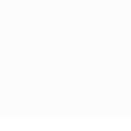
Italiano
Português
Privacidade
Termos e condições
Política de cookies
Definições de cookies
© 1998-2026 UEFA. Todos os direitos reservados
A palavra UEFA, o logótipo da UEFA e todas as marcas relativas às
competições da UEFA estão protegidas por marcas registadas e/ou
direitos de autor da UEFA. As referidas marcas registadas não
podem ser utilizadas para qualquer fim comercial. A utilização do
UEFA.com implica o seu acordo com os Termos e Condições, e com
a Política de Privacidade.