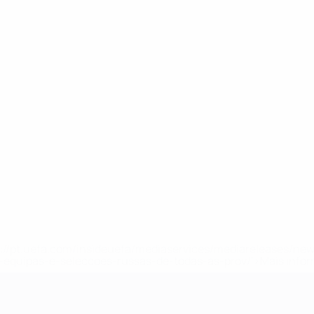
tps://pt.uefa.com/insideuefa/mediaservices/mediareleases/n
equipas-e-seleccoes-russas-de-todas-as-prov/'>Mais info
-21 da UEFA