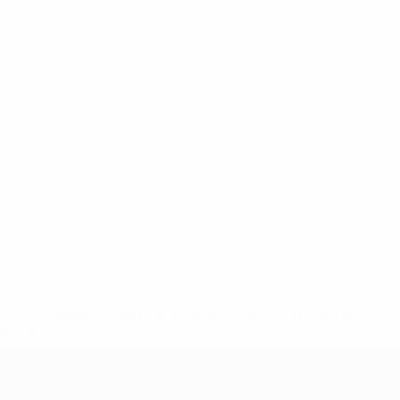
ews/0272-148df3b7106d-c8b619c60f97-1000--fifa-uefa-
rmações</a>