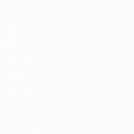
Jogos
Grupos
Vídeos
Estatísticas
Equipas
VISITE TAMBÉM
UEFA.com
Fundação UEFA
Loja
MUDAR IDIOMA
Português
English
Français
Deutsch
Русский
Español
Italia
Privacidade
Termos e condições