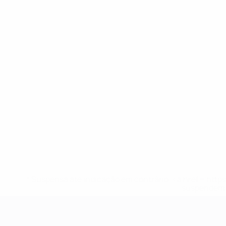
* Suspensa até indicação em contrário. <a href='ht
suspendem-
Campeonato da Europa de Sub