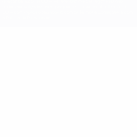
direitos de autor da UEFA. As referidas marcas registadas não
podem ser utilizadas para qualquer fim comercial. A utilização do
UEFA.com implica o seu acordo com os Termos e Condições, e com
a Política de Privacidade.