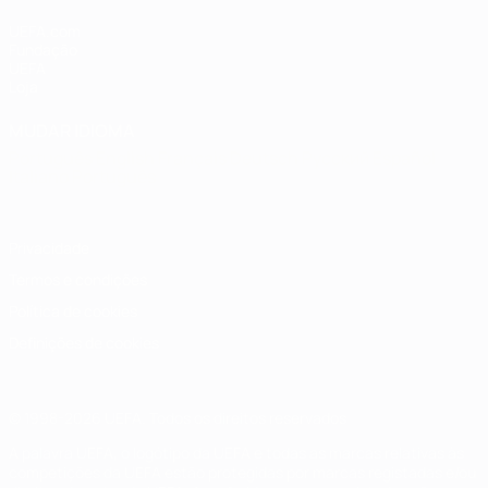
UEFA.com
Fundação
UEFA
Loja
MUDAR IDIOMA
Português
English
Français
Deutsch
Русский
Español
Italiano
Português
Privacidade
Termos e condições
Política de cookies
Definições de cookies
© 1998-2026 UEFA. Todos os direitos reservados
A palavra UEFA, o logótipo da UEFA e todas as marcas relativas às
competições da UEFA estão protegidas por marcas registadas e/ou