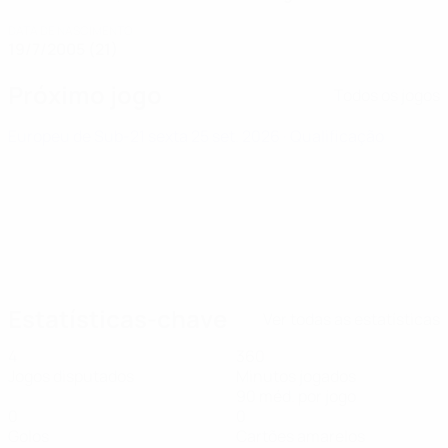
DATA DE NASCIMENTO
19/7/2005 (21)
Próximo jogo
Todos os jogos
Europeu de Sub-21
sexta 25 set. 2026
· Qualificação
Estatísticas-chave
Ver todas as estatísticas
4
360
Jogos disputados
Minutos jogados
90 méd. por jogo
0
0
Golos
Cartões amarelos