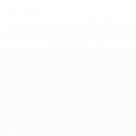
0
Cartões vermelhos
* Suspensa até indicação em contrário. <a
href='https://pt.uefa.com/insideuefa/mediaservices/medi
148df3b7106d-c8b619c60f97-1000--fifa-uefa-suspendem-
equipas-e-seleccoes-russas-de-todas-as-prov/'>Mais
informações</a>
Campeonato da Europa de Sub
Jogos
Notícias
Grupos
História
Vídeos
Sobre
Estatísticas
Loja
Equipas
VISITE
TAMBÉM