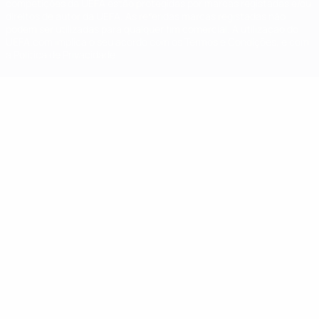
competições da UEFA estão protegidas por marcas registadas e/ou
direitos de autor da UEFA. As referidas marcas registadas não
podem ser utilizadas para qualquer fim comercial. A utilização do
UEFA.com implica o seu acordo com os Termos e Condições, e com
a Política de Privacidade.