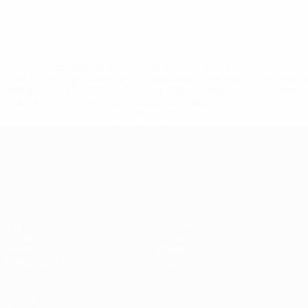
* Suspensa até indicação em contrário. <a
href='https://pt.uefa.com/insideuefa/mediaservices/medi
148df3b7106d-c8b619c60f97-1000--fifa-uefa-suspendem-
equipas-e-seleccoes-russas-de-todas-as-prov/'>Mais
informações</a>
Campeonato da Europa de Sub
Jogos
Notícias
Grupos
História
Vídeos
Sobre
Estatísticas
Loja
Equipas
VISITE