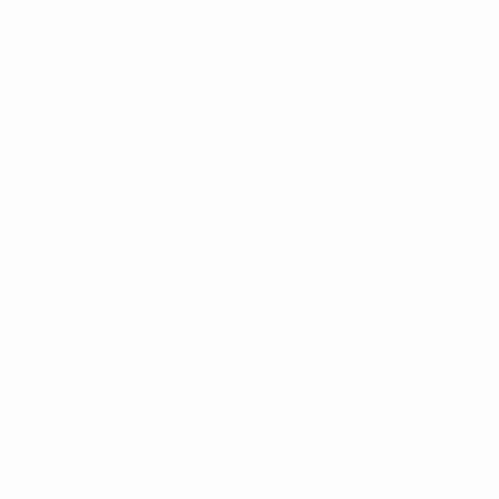
TAMBÉM
UEFA.com
Fundação
UEFA
Loja
MUDAR IDIOMA
Português
English
Français
Deutsch
Русский
Español
Italiano
Português
Privacidade
Termos e condições
Política de cookies
Definições de cookies
© 1998-2026 UEFA. Todos os direitos reservados
A palavra UEFA, o logótipo da UEFA e todas as marcas relativas às