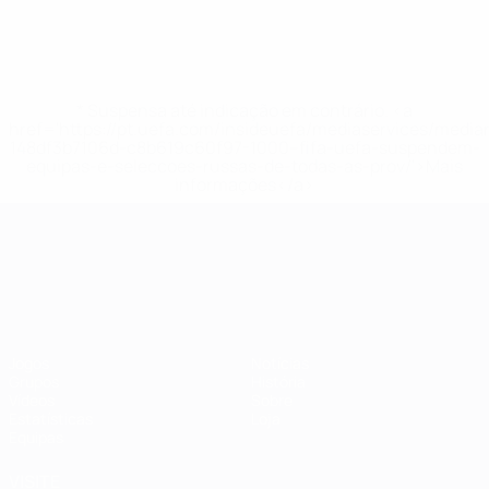
* Suspensa até indicação em contrário. <a
href='https://pt.uefa.com/insideuefa/mediaservices/medi
148df3b7106d-c8b619c60f97-1000--fifa-uefa-suspendem-
equipas-e-seleccoes-russas-de-todas-as-prov/'>Mais
informações</a>
Campeonato da Europa de Sub
Jogos
Notícias
Grupos
História
Vídeos
Sobre
Estatísticas
Loja
Equipas
VISITE