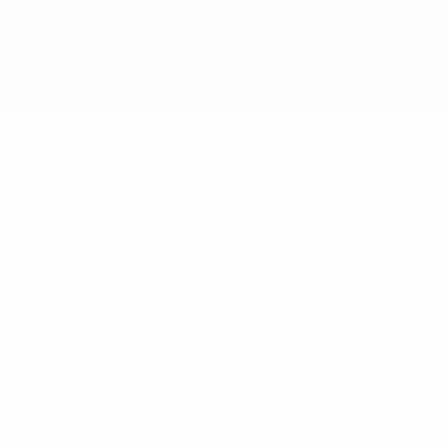
competições da UEFA estão protegidas por marcas registadas e/ou
direitos de autor da UEFA. As referidas marcas registadas não
podem ser utilizadas para qualquer fim comercial. A utilização do
UEFA.com implica o seu acordo com os Termos e Condições, e com
a Política de Privacidade.