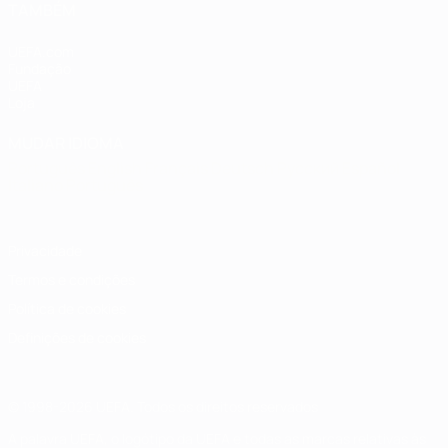
TAMBÉM
UEFA.com
Fundação
UEFA
Loja
MUDAR IDIOMA
Português
English
Français
Deutsch
Русский
Español
Italiano
Português
Privacidade
Termos e condições
Política de cookies
Definições de cookies
© 1998-2026 UEFA. Todos os direitos reservados
A palavra UEFA, o logótipo da UEFA e todas as marcas relativas às