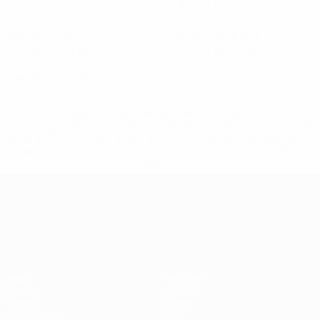
0,4 méd. por jogo
2,8 méd. por jogo
1
1
Assistências
Cartões amarelos
0,2 méd. por jogo
0,2 méd. por jogo
0
Cartões vermelhos
* Suspensa até indicação em contrário. <a
href='https://pt.uefa.com/insideuefa/mediaservices/medi
148df3b7106d-c8b619c60f97-1000--fifa-uefa-suspendem-
equipas-e-seleccoes-russas-de-todas-as-prov/'>Mais
informações</a>
Campeonato da Europa de Sub
Jogos
Notícias
Grupos
História
Vídeos
Sobre
Estatísticas
Loja