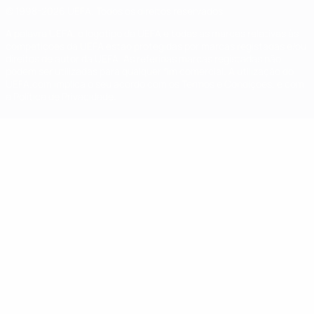
© 1998-2026 UEFA. Todos os direitos reservados
A palavra UEFA, o logótipo da UEFA e todas as marcas relativas às
competições da UEFA estão protegidas por marcas registadas e/ou
direitos de autor da UEFA. As referidas marcas registadas não
podem ser utilizadas para qualquer fim comercial. A utilização do
UEFA.com implica o seu acordo com os Termos e Condições, e com
a Política de Privacidade.