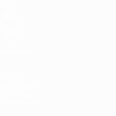
Equipas
VISITE
TAMBÉM
UEFA.com
Fundação
UEFA
Loja
MUDAR IDIOMA
Português
English
Français
Deutsch
Русский
Español
Italiano
Português
Privacidade
Termos e condições
Política de cookies
Definições de cookies