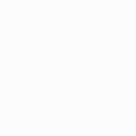
Jogos
Grupos
Vídeos
Estatísticas
Equipas
VISITE TAMBÉM
UEFA.com
Fundação UEFA
Loja
MUDAR IDIOMA
Português
English
Français
Deutsch
Русский
Español
Italia
Privacidade
Termos e condições