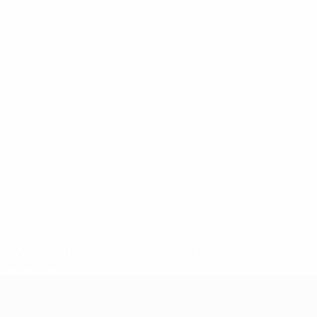
ews/0272-148df3b7106d-c8b619c60f97-1000--fifa-uefa-
rmações</a>