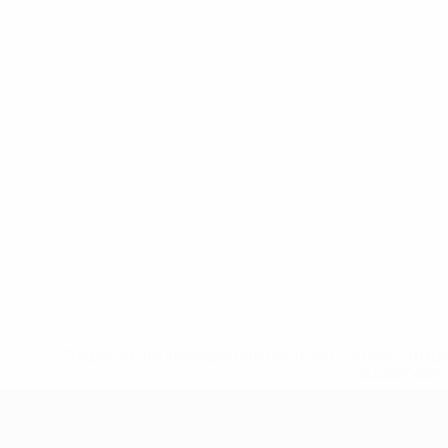
* Suspensa até indicação em contrário. <a href='ht
suspendem-
Campeonato da Europa de Sub