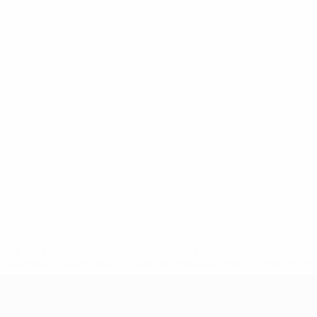
tps://pt.uefa.com/insideuefa/mediaservices/mediareleases/n
equipas-e-seleccoes-russas-de-todas-as-prov/'>Mais info
-21 da UEFA