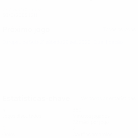
DATA DE NASCIMENTO
30/6/2005 (21)
Próximo jogo
Todos os jogos
Europeu de Sub-21
sábado 26 set. 2026
· Qualificação
Estatísticas-chave
Ver todas as estatísticas
4
360
Jogos disputados
Minutos jogados
72 méd. por jogo
0
2
Golos
Cartões amarelos