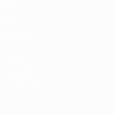
TAMBÉM
UEFA.com
Fundação
UEFA
Loja
MUDAR IDIOMA
Português
English
Français
Deutsch
Русский
Español
Italiano
Português
Privacidade
Termos e condições
Política de cookies
Definições de cookies
© 1998-2026 UEFA. Todos os direitos reservados
A palavra UEFA, o logótipo da UEFA e todas as marcas relativas às