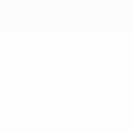
competições da UEFA estão protegidas por marcas registadas e/ou
direitos de autor da UEFA. As referidas marcas registadas não
podem ser utilizadas para qualquer fim comercial. A utilização do
UEFA.com implica o seu acordo com os Termos e Condições, e com
a Política de Privacidade.