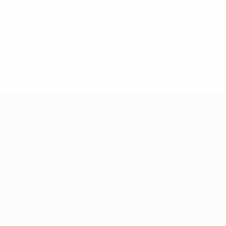
0,4 méd. por jogo
0
Cartões vermelhos
* Suspensa até indicação em contrário. <a
href='https://pt.uefa.com/insideuefa/mediaservices/medi
148df3b7106d-c8b619c60f97-1000--fifa-uefa-suspendem-
equipas-e-seleccoes-russas-de-todas-as-prov/'>Mais
informações</a>
Campeonato da Europa de Sub
Jogos
Notícias
Grupos
História
Vídeos
Sobre
Estatísticas
Loja
Equipas
VISITE