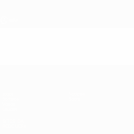
Saltar
para
o
conteúdo
principal
UEFA Sub-17
Vídeos
Resumos
UEFA Sub-17
Jogos
Notícias
Sorteios
Sobre
Vídeos
Equipas
SITES' DA
REDE UEFA