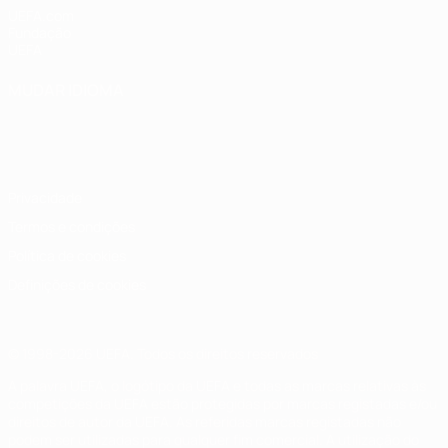
UEFA.com
Fundação
UEFA
MUDAR IDIOMA
Português
English
Français
Deutsch
Русский
Español
Italiano
Português
Privacidade
Termos e condições
Política de cookies
Definições de cookies
© 1998-2026 UEFA. Todos os direitos reservados
A palavra UEFA, o logótipo da UEFA e todas as marcas relativas às
competições da UEFA estão protegidas por marcas registadas e/ou
direitos de autor da UEFA. As referidas marcas registadas não
podem ser utilizadas para qualquer fim comercial. A utilização do