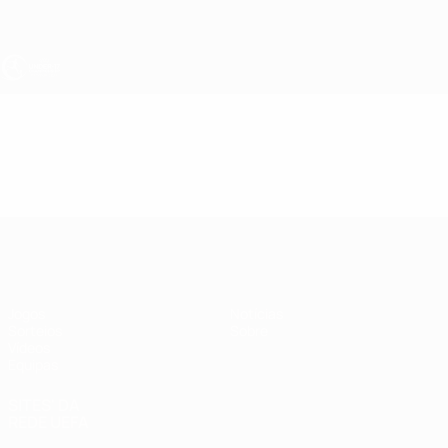
Saltar
para
o
conteúdo
principal
UEFA Sub-17
Vídeos
Resumos
UEFA Sub-17
Jogos
Notícias
Sorteios
Sobre
Vídeos
Equipas
SITES' DA
REDE UEFA