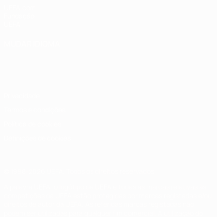
UEFA.com
Fundação
UEFA
MUDAR IDIOMA
Português
English
Français
Deutsch
Русский
Español
Italiano
Português
Privacidade
Termos e condições
Política de cookies
Definições de cookies
© 1998-2026 UEFA. Todos os direitos reservados
A palavra UEFA, o logótipo da UEFA e todas as marcas relativas às
competições da UEFA estão protegidas por marcas registadas e/ou
direitos de autor da UEFA. As referidas marcas registadas não
podem ser utilizadas para qualquer fim comercial. A utilização do