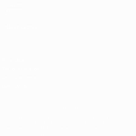
UEFA.com
Fundação
UEFA
MUDAR IDIOMA
Português
English
Français
Deutsch
Русский
Español
Italiano
Português
Privacidade
Termos e condições
Política de cookies
Definições de cookies
© 1998-2026 UEFA. Todos os direitos reservados
A palavra UEFA, o logótipo da UEFA e todas as marcas relativas às
competições da UEFA estão protegidas por marcas registadas e/ou
direitos de autor da UEFA. As referidas marcas registadas não
podem ser utilizadas para qualquer fim comercial. A utilização do