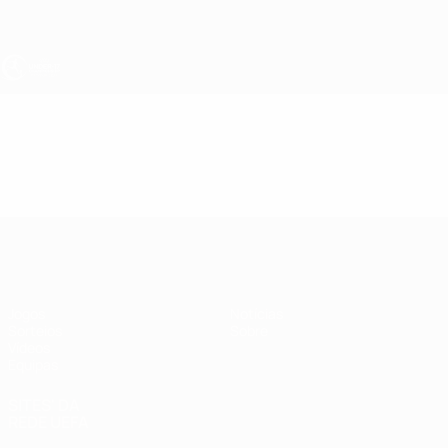
Saltar
para
o
conteúdo
principal
UEFA Sub-17
Vídeos
Resumos
UEFA Sub-17
Jogos
Notícias
Sorteios
Sobre
Vídeos
Equipas
SITES' DA
REDE UEFA