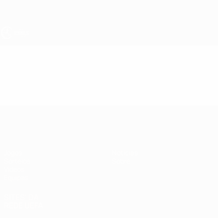
Saltar
para
o
conteúdo
principal
UEFA Sub-17
Vídeos
Resumos
UEFA Sub-17
Jogos
Notícias
Sorteios
Sobre
Vídeos
Equipas
SITES' DA
REDE UEFA