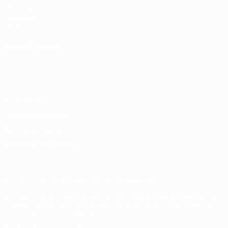
UEFA.com
Fundação
UEFA
MUDAR IDIOMA
Português
English
Français
Deutsch
Русский
Español
Italiano
Português
Privacidade
Termos e condições
Política de cookies
Definições de cookies
© 1998-2026 UEFA. Todos os direitos reservados
A palavra UEFA, o logótipo da UEFA e todas as marcas relativas às
competições da UEFA estão protegidas por marcas registadas e/ou
direitos de autor da UEFA. As referidas marcas registadas não
podem ser utilizadas para qualquer fim comercial. A utilização do