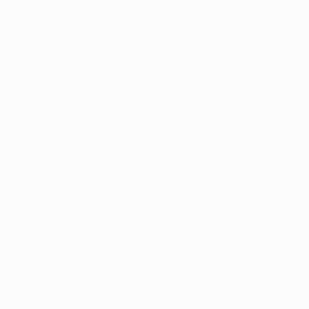
UEFA.com
Fundação
UEFA
MUDAR IDIOMA
Português
English
Français
Deutsch
Русский
Español
Italiano
Português
Privacidade
Termos e condições
Política de cookies
Definições de cookies
© 1998-2026 UEFA. Todos os direitos reservados
A palavra UEFA, o logótipo da UEFA e todas as marcas relativas às
competições da UEFA estão protegidas por marcas registadas e/ou
direitos de autor da UEFA. As referidas marcas registadas não
podem ser utilizadas para qualquer fim comercial. A utilização do