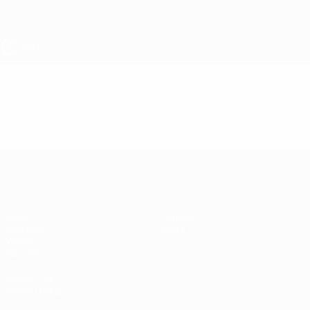
Saltar
para
o
conteúdo
principal
UEFA Sub-17
Vídeos
Resumos
UEFA Sub-17
Jogos
Notícias
Sorteios
Sobre
Vídeos
Equipas
SITES' DA
REDE UEFA