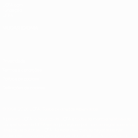
UEFA.com
Fundação
UEFA
MUDAR IDIOMA
Português
English
Français
Deutsch
Русский
Español
Italiano
Português
Privacidade
Termos e condições
Política de cookies
Definições de cookies
© 1998-2026 UEFA. Todos os direitos reservados
A palavra UEFA, o logótipo da UEFA e todas as marcas relativas às
competições da UEFA estão protegidas por marcas registadas e/ou
direitos de autor da UEFA. As referidas marcas registadas não
podem ser utilizadas para qualquer fim comercial. A utilização do