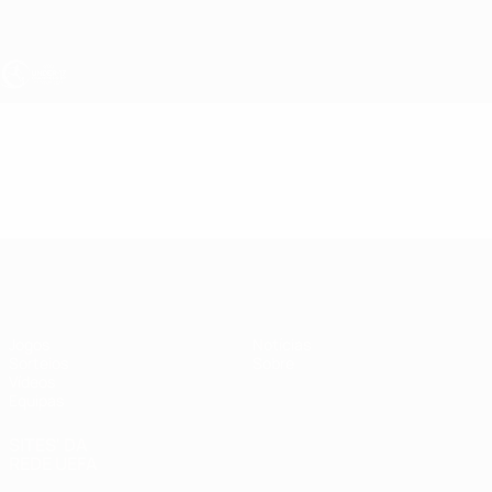
Saltar
para
o
conteúdo
principal
UEFA Sub-17
Vídeos
Resumos
UEFA Sub-17
Jogos
Notícias
Sorteios
Sobre
Vídeos
Equipas
SITES' DA
REDE UEFA