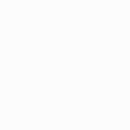
UEFA.com
Fundação
UEFA
MUDAR IDIOMA
Português
English
Français
Deutsch
Русский
Español
Italiano
Português
Privacidade
Termos e condições
Política de cookies
Definições de cookies
© 1998-2026 UEFA. Todos os direitos reservados
A palavra UEFA, o logótipo da UEFA e todas as marcas relativas às
competições da UEFA estão protegidas por marcas registadas e/ou
direitos de autor da UEFA. As referidas marcas registadas não
podem ser utilizadas para qualquer fim comercial. A utilização do