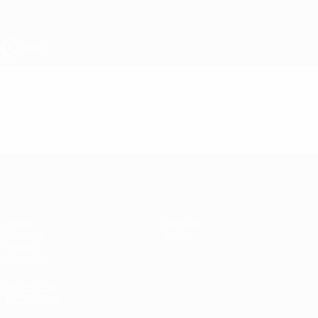
Saltar
para
o
conteúdo
principal
UEFA Sub-17
Vídeos
Resumos
UEFA Sub-17
Jogos
Notícias
Sorteios
Sobre
Vídeos
Equipas
SITES' DA
REDE UEFA