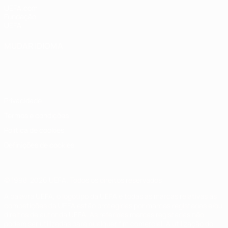
UEFA.com
Fundação
UEFA
MUDAR IDIOMA
Português
English
Français
Deutsch
Русский
Español
Italiano
Português
Privacidade
Termos e condições
Política de cookies
Definições de cookies
© 1998-2026 UEFA. Todos os direitos reservados
A palavra UEFA, o logótipo da UEFA e todas as marcas relativas às
competições da UEFA estão protegidas por marcas registadas e/ou
direitos de autor da UEFA. As referidas marcas registadas não
podem ser utilizadas para qualquer fim comercial. A utilização do