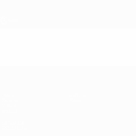
Saltar
para
o
conteúdo
principal
UEFA Sub-17
Vídeos
Resumos
UEFA Sub-17
Jogos
Notícias
Sorteios
Sobre
Vídeos
Equipas
SITES' DA
REDE UEFA