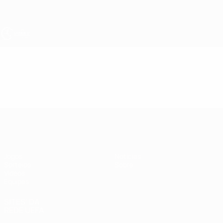
Saltar
para
o
conteúdo
principal
UEFA Sub-17
Vídeos
Resumos
UEFA Sub-17
Jogos
Notícias
Sorteios
Sobre
Vídeos
Equipas
SITES' DA
REDE UEFA