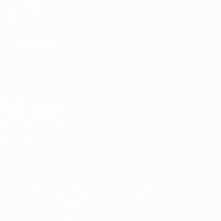
UEFA.com
Fundação
UEFA
MUDAR IDIOMA
Português
English
Français
Deutsch
Русский
Español
Italiano
Português
Privacidade
Termos e condições
Política de cookies
Definições de cookies
© 1998-2026 UEFA. Todos os direitos reservados
A palavra UEFA, o logótipo da UEFA e todas as marcas relativas às
competições da UEFA estão protegidas por marcas registadas e/ou
direitos de autor da UEFA. As referidas marcas registadas não
podem ser utilizadas para qualquer fim comercial. A utilização do