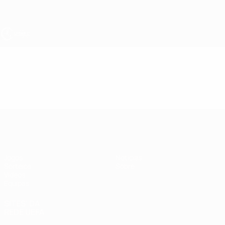
Saltar
para
o
conteúdo
principal
UEFA Sub-17
Vídeos
Resumos
UEFA Sub-17
Jogos
Notícias
Sorteios
Sobre
Vídeos
Equipas
SITES' DA
REDE UEFA