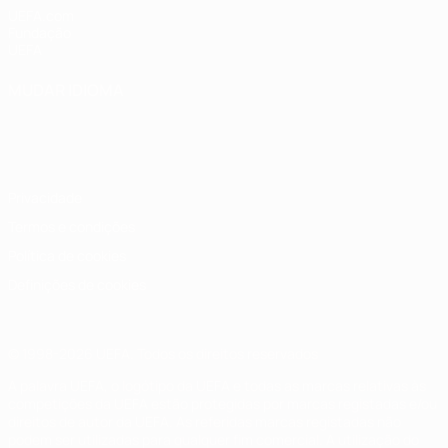
UEFA.com
Fundação
UEFA
MUDAR IDIOMA
Português
English
Français
Deutsch
Русский
Español
Italiano
Português
Privacidade
Termos e condições
Política de cookies
Definições de cookies
© 1998-2026 UEFA. Todos os direitos reservados
A palavra UEFA, o logótipo da UEFA e todas as marcas relativas às
competições da UEFA estão protegidas por marcas registadas e/ou
direitos de autor da UEFA. As referidas marcas registadas não
podem ser utilizadas para qualquer fim comercial. A utilização do