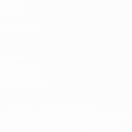
UEFA.com
Fundação
UEFA
MUDAR IDIOMA
Português
English
Français
Deutsch
Русский
Español
Italiano
Português
Privacidade
Termos e condições
Política de cookies
Definições de cookies
© 1998-2026 UEFA. Todos os direitos reservados
A palavra UEFA, o logótipo da UEFA e todas as marcas relativas às
competições da UEFA estão protegidas por marcas registadas e/ou
direitos de autor da UEFA. As referidas marcas registadas não
podem ser utilizadas para qualquer fim comercial. A utilização do