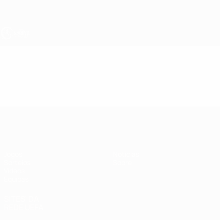
Saltar
para
o
conteúdo
principal
UEFA Sub-17
Vídeos
Resumos
UEFA Sub-17
Jogos
Notícias
Sorteios
Sobre
Vídeos
Equipas
SITES' DA
REDE UEFA