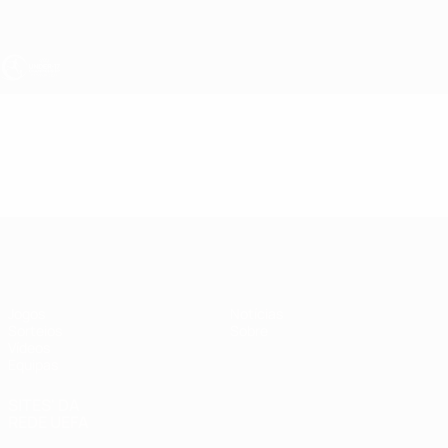
Saltar
para
o
conteúdo
principal
UEFA Sub-17
Vídeos
Resumos
UEFA Sub-17
Jogos
Notícias
Sorteios
Sobre
Vídeos
Equipas
SITES' DA
REDE UEFA