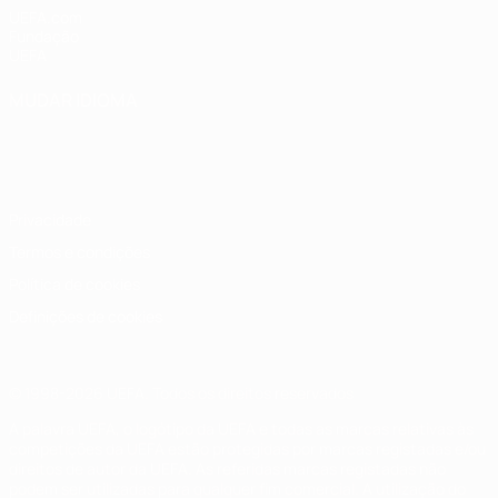
UEFA.com
Fundação
UEFA
MUDAR IDIOMA
Português
English
Français
Deutsch
Русский
Español
Italiano
Português
Privacidade
Termos e condições
Política de cookies
Definições de cookies
© 1998-2026 UEFA. Todos os direitos reservados
A palavra UEFA, o logótipo da UEFA e todas as marcas relativas às
competições da UEFA estão protegidas por marcas registadas e/ou
direitos de autor da UEFA. As referidas marcas registadas não
podem ser utilizadas para qualquer fim comercial. A utilização do